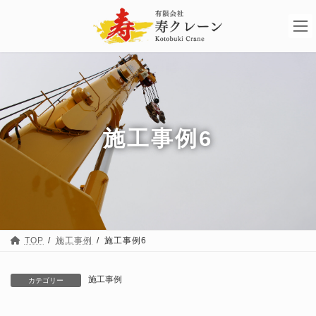
コ
ナ
ン
ビ
テ
ゲ
ン
ー
ツ
シ
へ
ョ
ス
ン
キ
に
ッ
移
プ
動
施工事例6
TOP
施工事例
施工事例6
施工事例
カテゴリー