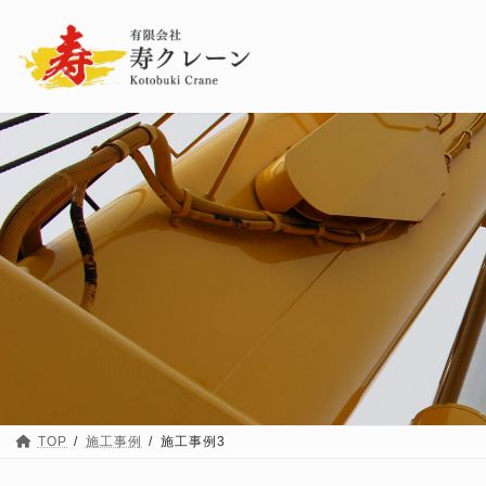
コ
ナ
ン
ビ
テ
ゲ
ン
ー
ツ
シ
へ
ョ
ス
ン
キ
に
ッ
移
プ
動
TOP
施工事例
施工事例3