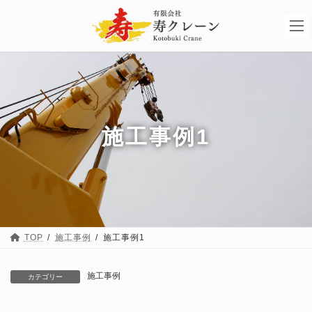
コ
ナ
ン
ビ
テ
ゲ
ン
ー
ツ
シ
へ
ョ
ス
ン
キ
に
ッ
移
プ
動
施工事例1
TOP
施工事例
施工事例1
施工事例
カテゴリー